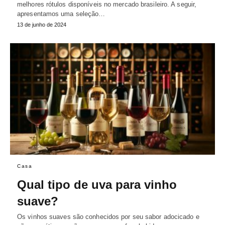
melhores rótulos disponíveis no mercado brasileiro. A seguir,
apresentamos uma seleção…
13 de junho de 2024
Casa
Qual tipo de uva para vinho
suave?
Os vinhos suaves são conhecidos por seu sabor adocicado e