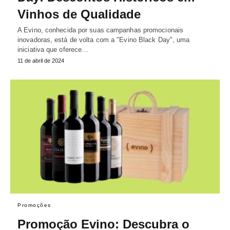
Vinhos de Qualidade
A Evino, conhecida por suas campanhas promocionais
inovadoras, está de volta com a "Evino Black Day", uma
iniciativa que oferece…
11 de abril de 2024
Promoções
Promoção Evino: Descubra o