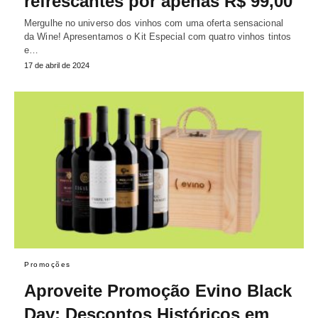
refrescantes por apenas R$ 99,00
Mergulhe no universo dos vinhos com uma oferta sensacional
da Wine! Apresentamos o Kit Especial com quatro vinhos tintos
e…
17 de abril de 2024
Promoções
Aproveite Promoção Evino Black
Day: Descontos Históricos em