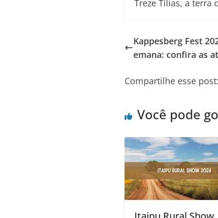
Treze Tílias, a terr
Kappesberg Fest 202
emana: confira as a
Compartilhe esse post
Você pode g
Itaipu Rural Show