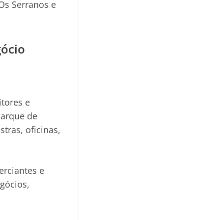
Os Serranos e
gócio
itores e
parque de
tras, oficinas,
erciantes e
gócios,