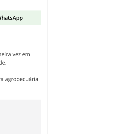
 WhatsApp
meira vez em
de.
ra agropecuária