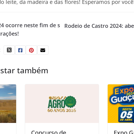
a do leite, da madeira e das flores! Esperamos por você
4 ocorre neste fim de s
Rodeio de Castro 2024: abe
trações!
:
ostar também
Concurso de
Expo G