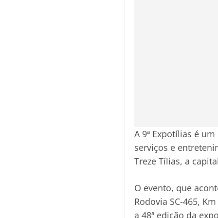
A 9ª Expotílias é um
serviços e entreten
Treze Tílias, a capit
O evento, que aconte
Rodovia SC-465, Km 
a 48ª edição da expo