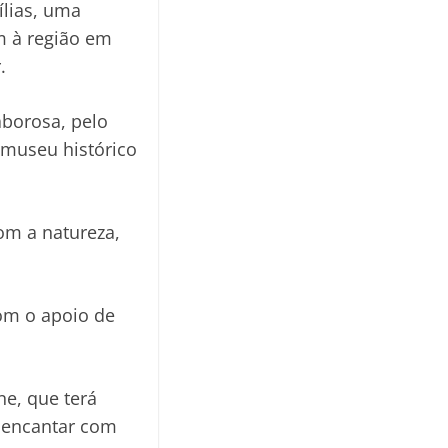
ílias, uma
m à região em
.
aborosa, pelo
 museu histórico
om a natureza,
com o apoio de
ne, que terá
e encantar com