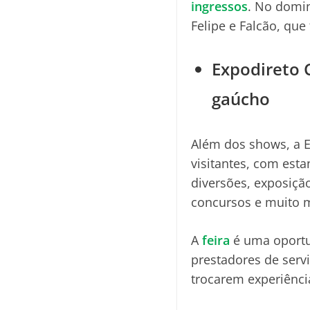
ingressos
. No domin
Felipe e Falcão, que
Expodireto C
gaúcho
Além dos shows, a E
visitantes, com est
diversões, exposição
concursos e muito m
A
feira
é uma oportu
prestadores de serv
trocarem experiênci