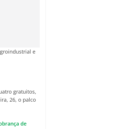
groindustrial e
atro gratuitos,
ra, 26, o palco
cobrança de