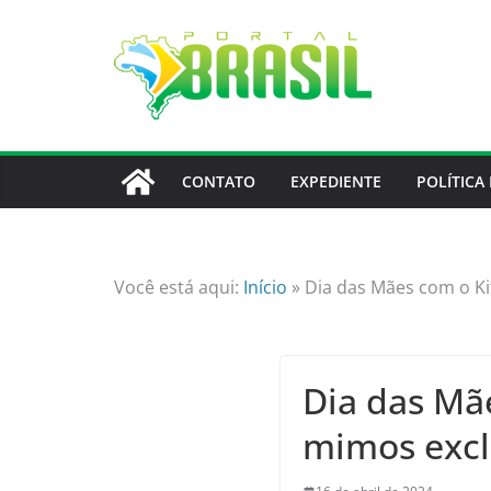
Skip
to
content
CONTATO
EXPEDIENTE
POLÍTICA
Você está aqui:
Início
»
Dia das Mães com o Ki
Dia das Mãe
mimos excl