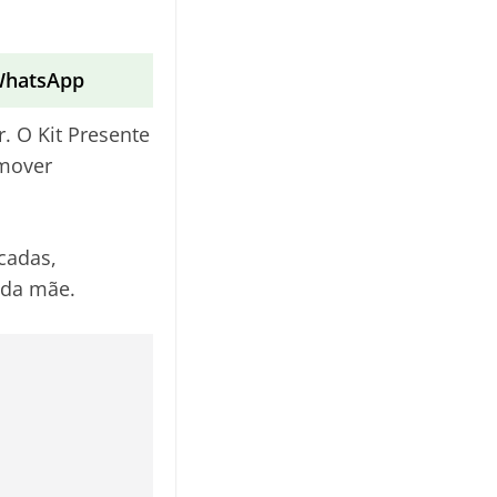
 WhatsApp
. O Kit Presente
omover
icadas,
ada mãe.