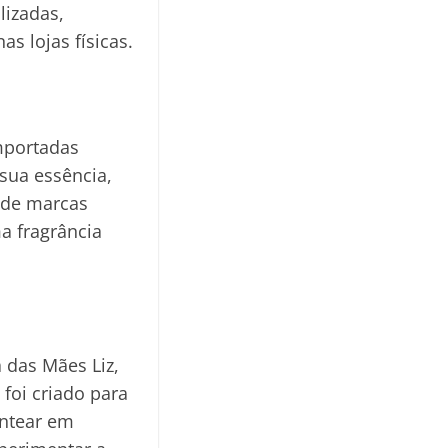
lizadas,
s lojas físicas.
mportadas
sua essência,
 de marcas
a fragrância
a das Mães Liz,
foi criado para
entear em