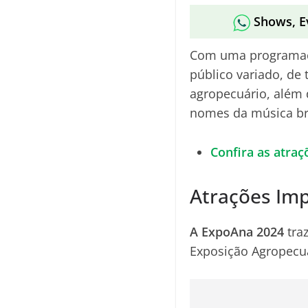
Shows, E
Com uma programaçã
público variado, de 
agropecuário, além
nomes da música bra
Confira as atraç
Atrações Imp
A ExpoAna 2024
tra
Exposição Agropecuá