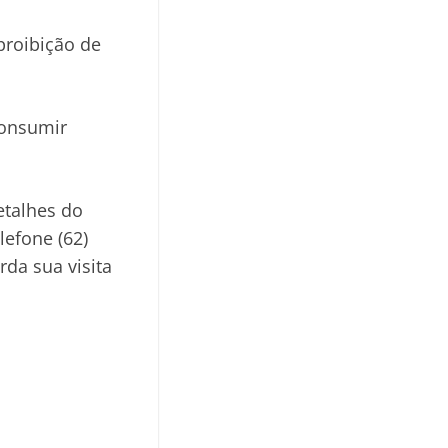
proibição de
consumir
etalhes do
lefone (62)
da sua visita