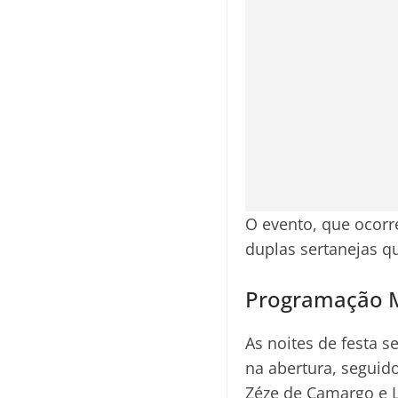
O evento, que ocorr
duplas sertanejas q
Programação M
As noites de festa 
na abertura, seguido
Zéze de Camargo e L