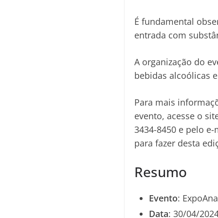
É fundamental obser
entrada com substânc
A organização do ev
bebidas alcoólicas 
Para mais informaçõ
evento, acesse o sit
3434-8450 e pelo e-
para fazer desta ed
Resumo
Evento
: ExpoAna
Data
: 30/04/202