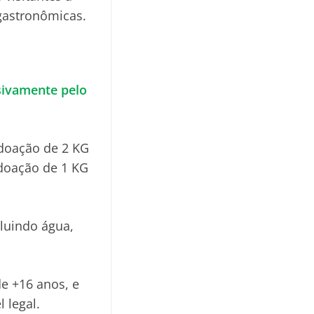
 gastronômicas.
sivamente pelo
 doação de 2 KG
 doação de 1 KG
luindo água,
de +16 anos, e
 legal.