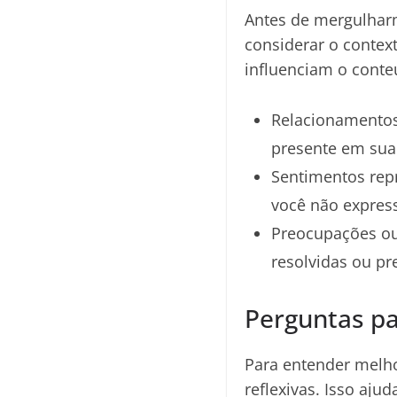
Antes de mergulhar
considerar o contex
influenciam o cont
Relacionamentos
presente em sua
Sentimentos rep
você não expres
Preocupações ou
resolvidas ou pr
Perguntas pa
Para entender melho
reflexivas. Isso aju