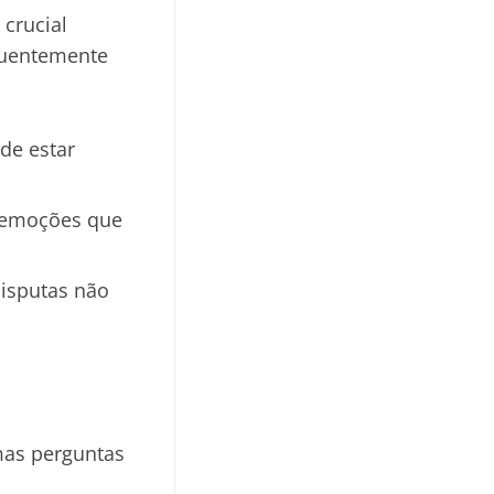
crucial
equentemente
de estar
r emoções que
isputas não
mas perguntas