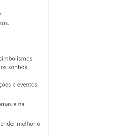
.
tos.
 simbolismos
dos sonhos.
ções e eventos
emas e na
reender melhor o