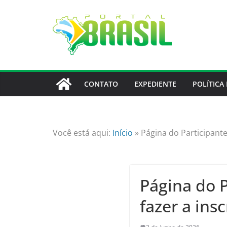
Skip
to
content
CONTATO
EXPEDIENTE
POLÍTICA
Você está aqui:
Início
»
Página do Participante
Página do 
fazer a ins