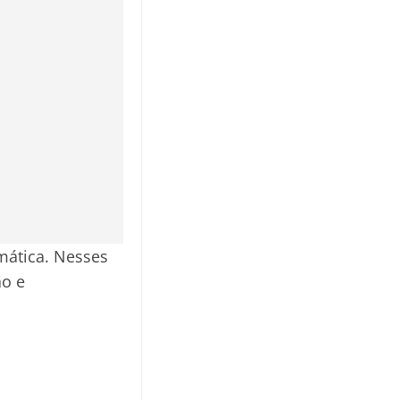
mática. Nesses
ão e