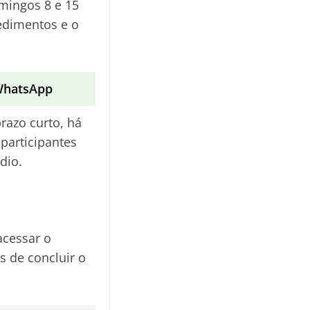
mingos 8 e 15
edimentos e o
 WhatsApp
razo curto, há
 participantes
dio.
acessar o
s de concluir o