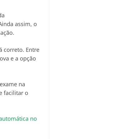
da
Ainda assim, o
pação.
 correto. Entre
rova e a opção
o exame na
facilitar o
 automática no