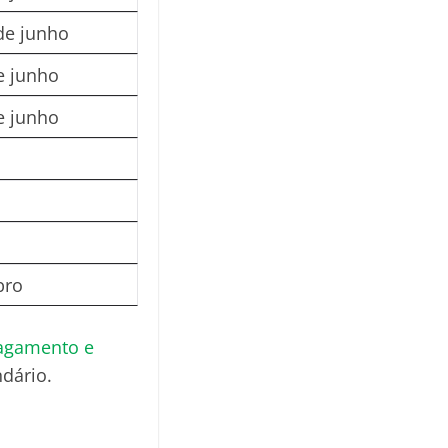
de junho
e junho
e junho
bro
pagamento e
ndário.