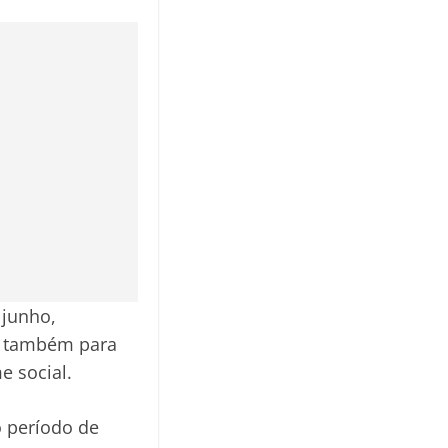
 junho,
le também para
e social.
o período de