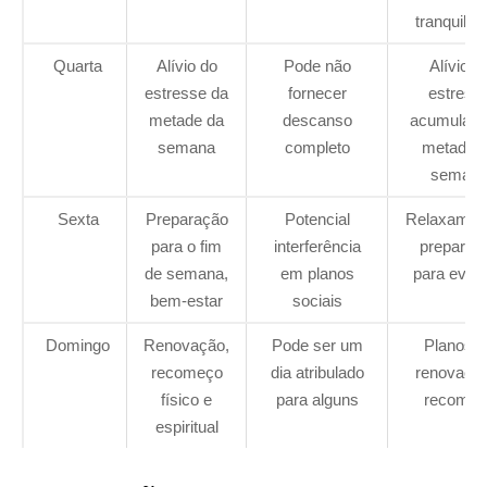
tranquilid
Quarta
Alívio do
Pode não
Alívio d
estresse da
fornecer
estress
metade da
descanso
acumulado
semana
completo
metade 
seman
Sexta
Preparação
Potencial
Relaxamen
para o fim
interferência
preparaç
de semana,
em planos
para even
bem-estar
sociais
Domingo
Renovação,
Pode ser um
Planos d
recomeço
dia atribulado
renovaçã
físico e
para alguns
recomeç
espiritual