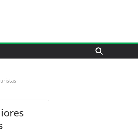
uristas
iores
s