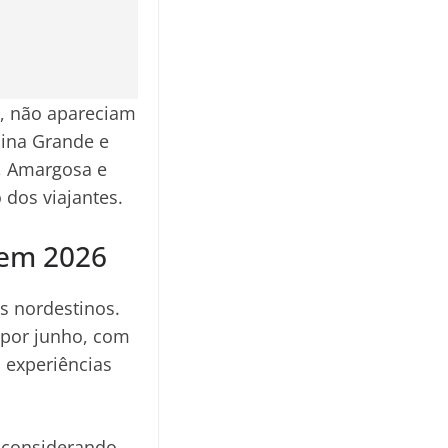
s, não apareciam
pina Grande e
a, Amargosa e
 dos viajantes.
 em 2026
s nordestinos.
 por junho, com
 experiências
, considerando