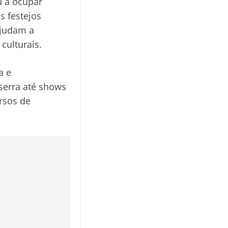
u a ocupar
s festejos
ajudam a
culturais.
a e
serra até shows
ursos de