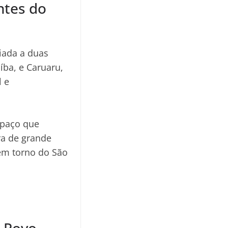
ntes do
iada a duas
íba, e Caruaru,
l e
spaço que
ra de grande
 em torno do São
o Povo