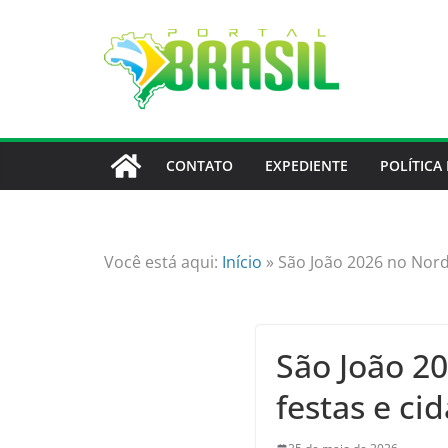
Skip
to
content
CONTATO
EXPEDIENTE
POLÍTICA
Você está aqui:
Início
»
São João 2026 no Norde
São João 20
festas e ci