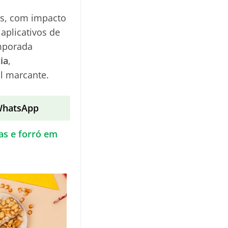
nos, com impacto
 aplicativos de
emporada
ia
,
l marcante.
 WhatsApp
as e forró em