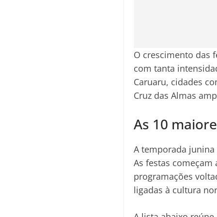
O crescimento das f
com tanta intensida
Caruaru, cidades co
Cruz das Almas ampl
As 10 maiore
A temporada junina 
As festas começam 
programações voltad
ligadas à cultura no
A lista abaixo reún