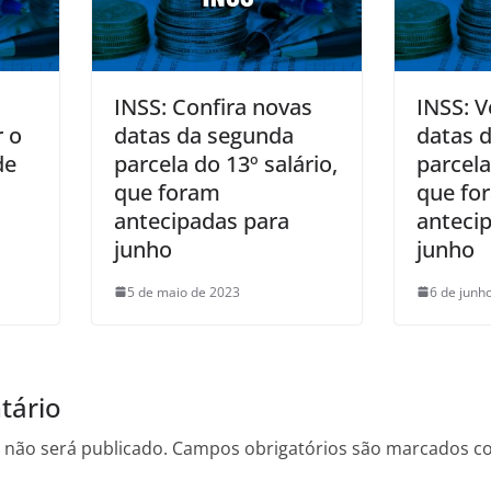
INSS: Confira novas
INSS: V
r o
datas da segunda
datas 
de
parcela do 13º salário,
parcela
que foram
que fo
antecipadas para
anteci
junho
junho
5 de maio de 2023
6 de junh
tário
 não será publicado.
Campos obrigatórios são marcados 