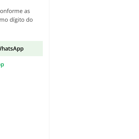
Conforme as
mo dígito do
 WhatsApp
pp