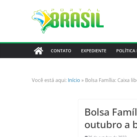
Skip
to
content
CONTATO
EXPEDIENTE
POLÍTICA
Você está aqui:
Início
»
Bolsa Família: Caixa l
Bolsa Famíl
outubro a b