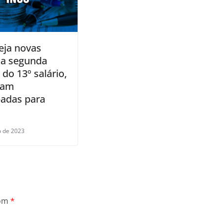
eja novas
da segunda
 do 13º salário,
ram
padas para
o de 2023
com
*