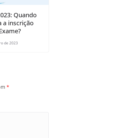
023: Quando
 a inscrição
 Exame?
iro de 2023
com
*