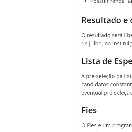
Possuir renda fa
Resultado e
O resultado será li
de julho, na institu
Lista de Esp
A pré-seleção da lis
candidatos constant
eventual pré-seleçã
Fies
O Fies é um program