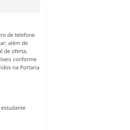
ro de telefone
iar; além de
l de oferta,
níveis conforme
ridos na Portaria
o estudante