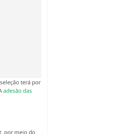
 seleção terá por
 A
adesão das
et, por meio do