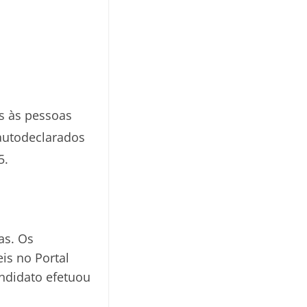
es às pessoas
 autodeclarados
5.
as. Os
is no Portal
andidato efetuou