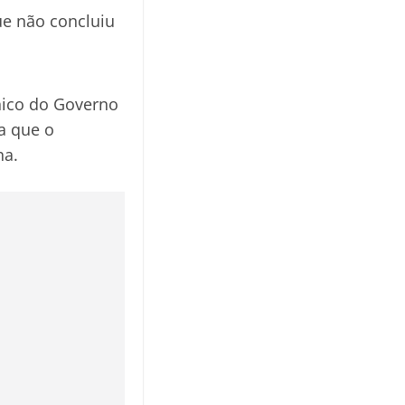
ue não concluiu
Único do Governo
ta que o
ha.