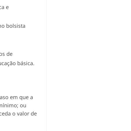
ca e
o bolsista
os de
ucação básica.
 caso em que a
 mínimo; ou
ceda o valor de