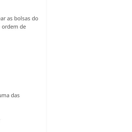
ar as bolsas do
te ordem de
 uma das
;